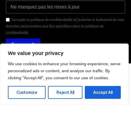
J'accepte la politique de confidentialité et j'autorise le traitement de mes
données personnelles aux fins spécifiées dans la politique de
confidentialité.
Envoyer
We value your privacy
We use cookies to enhance your browsing experience, serve
personalized ads or content, and analyze our traffic. By
37 Route de Narbonne 31400 Toulouse France
clicking "Accept All", you consent to our use of cookies.
T: +216 51 88 22 50
E: contact-us@amitechss.com
Customize
Reject All
Accept All
LinkedIn
Facebook