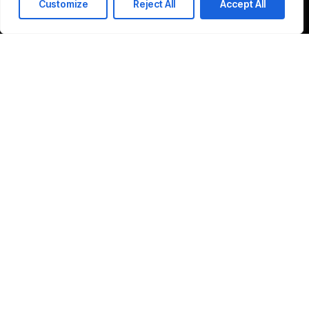
Customize
Reject All
Accept All
Planifier un rendez-vous
Solutions
Services gérés
Développement mobile
Consultation IT & Conseil
Services Cloud
La cyber-sécurité
Connectivité réseau
Développement web
Solutions ERP
AmitechSS
À propos de nous
Blog
Pourquoi nous
Études de cas
Équipe
Événements